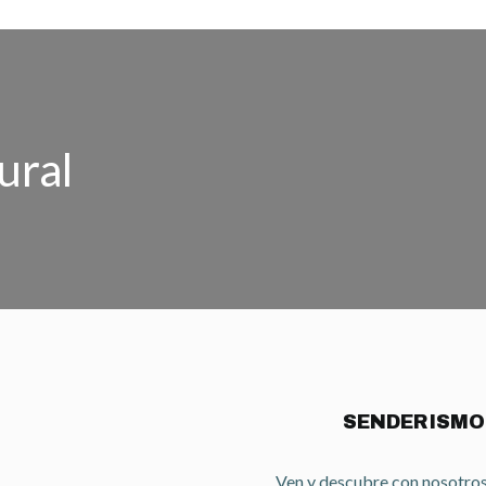
ural
SENDERISMO
Ven y descubre con nosotros