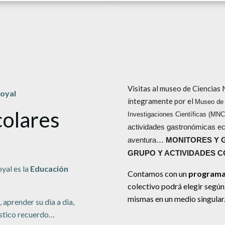
Visitas al museo de Ciencias
boyal
íntegramente por el
Museo de 
colares
Investigaciones Científicas (MN
actividades gastronómicas e
aventura…
MONITORES Y G
GRUPO Y ACTIVIDADES 
yal es la
Educación
Contamos con un
programa 
colectivo podrá elegir según p
mismas en un medio singular
 aprender su dia a dia,
ástico recuerdo…