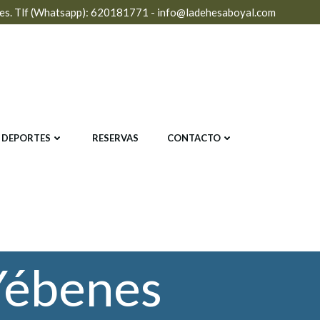
nes. Tlf (Whatsapp): 620181771 - info@ladehesaboyal.com
Y DEPORTES
RESERVAS
CONTACTO
Yébenes